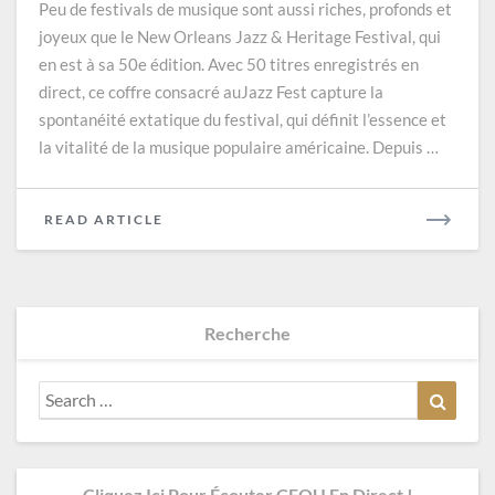
Peu de festivals de musique sont aussi riches, profonds et
The
joyeux que le New Orleans Jazz & Heritage Festival, qui
New
en est à sa 50e édition. Avec 50 titres enregistrés en
Orleans
Jazz
direct, ce coffre consacré auJazz Fest capture la
&
spontanéité extatique du festival, qui définit l’essence et
Heritage
la vitalité de la musique populaire américaine. Depuis …
Festival
(Smithsonian
Folkways)
READ
READ ARTICLE
MORE
Recherche
Search
Search
for:
Cliquez Ici Pour Écouter CFOU En Direct !