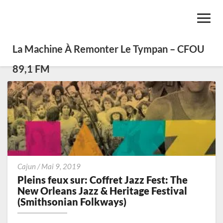
Toggl
Navig
La Machine À Remonter Le Tympan – CFOU
89,1 FM
Pleins
Cajun
/
Mai 9, 2019
feux
Pleins feux sur: Coffret Jazz Fest: The
sur:
New Orleans Jazz & Heritage Festival
Coffret
(Smithsonian Folkways)
Jazz
Fest: