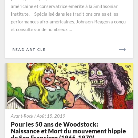
américaine et conservatrice émérite à la Smithsonian
Institute. Spécialisé dans les traditions orales et les
performances afro-américaines, Johnson-Reagon a conçu
et consulté sur de nombreux …
READ
READ ARTICLE
MORE
Pour
Avant-Rock
/
Août 15, 2019
les
Pour les 50 ans de Woodstock:
50
Naissance et Mort du mouvement hippie
ans
de San Francisco (1965-1970)