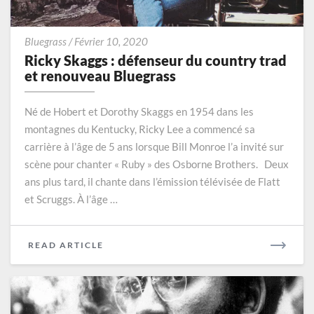
Ricky
Bluegrass
/
Février 10, 2020
Skaggs
Ricky Skaggs : défenseur du country trad
:
et renouveau Bluegrass
défenseur
du
Né de Hobert et Dorothy Skaggs en 1954 dans les
country
montagnes du Kentucky, Ricky Lee a commencé sa
trad
carrière à l’âge de 5 ans lorsque Bill Monroe l’a invité sur
et
renouveau
scène pour chanter « Ruby » des Osborne Brothers. Deux
Bluegrass
ans plus tard, il chante dans l’émission télévisée de Flatt
et Scruggs. À l’âge …
READ
READ ARTICLE
MORE