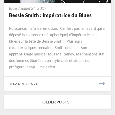
Bessie
Blues
/
Juillet 24, 2019
Smith
Bessie Smith : Impératrice du Blues
:
Impératrice
Puissance, maîtrise, émotion. Ce n’est pas le hasard qui a
du
déposé la couronne (métaphorique) d’impératrice du
Blues
blues sur la tête de Bessie Smith. Plusieurs
caractéristiques rendaient Smith unique — son
apprentissage musical sous Ma Rainey, ses chansons sur
des femmes libérées, son style clair et simple qui
préfigure le rap — mais rien …
READ
READ ARTICLE
MORE
Posts
OLDER POSTS
navigation