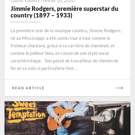
Classic Country
/
Février 10, 2020
Rodgers,
Jimmie Rodgers, première superstar du
première
country (1897 – 1933)
superstar
du
La première star de la musique country, Jimmie Rodgers,
country
né au Mississippi, a été connu tour à tour comme le
(1897
freineur chantant, grâce à sa carrière de cheminot, et
–
1933)
comme le jodleur bleu, en raison de son style vocal
caractéristique. Son passé de travailleur de chemin de
fer et sa voix si particulière l’ont …
READ
READ ARTICLE
MORE