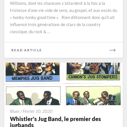
Williams, dont les chansons s’attardent à la fois à la
Saint
tristesse d’une vie vide de sens, au gospel, et aux excès du
du
Honky-
« honky-tonky good time ». Rien d’étonnant donc qu’il ait
Tonk
influencé trois générations de stars de la country
classique, du rock & …
READ
READ ARTICLE
MORE
Whistler’s
Blues
/
Février 10, 2020
Jug
Whistler’s Jug Band, le premier des
Band,
jugbands