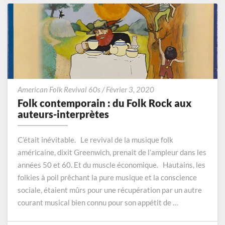
Folk
American Folk Revival 60s
/
Février 3, 2020
contemporain
Folk contemporain : du Folk Rock aux
:
auteurs-interprètes
du
Folk
C’était inévitable. Le revival de la musique folk
Rock
américaine, dixit Greenwich, prenait de l’ampleur dans les
aux
années 50 et 60. Et du muscle économique. Hautains, les
auteurs-
interprètes
folkies à poil prêchant la pure musique et la conscience
sociale, étaient mûrs pour une récupération par un autre
courant musical bien connu pour son appétit de …