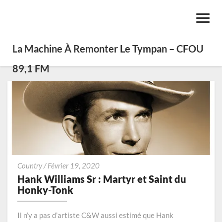
Toggl
Navig
La Machine À Remonter Le Tympan – CFOU
89,1 FM
Hank
Country
/
Février 19, 2020
Williams
Hank Williams Sr : Martyr et Saint du
Sr
Honky-Tonk
:
Martyr
Il n’y a pas d’artiste C&W aussi estimé que Hank
et