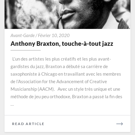
Anthony
Avant-Garde
/
Février 10, 2020
Braxton,
Anthony Braxton, touche-à-tout jazz
touche-
à-
L’un des artistes les plus créatifs et les plus avant-
tout
gardistes du jazz, Braxton a débuté sa carrière de
jazz
saxophoniste à Chicago en travaillant avec les membres
de l’Association for the Advancement of Creative
Musicianship (AACM). Avec un style très unique et une
méthode de jeu peu orthodoxe, Braxton a passé la fin des
…
READ
READ ARTICLE
MORE