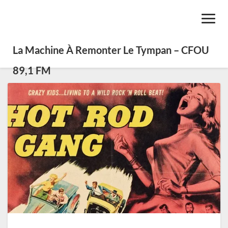
Toggl
Navig
La Machine À Remonter Le Tympan – CFOU
89,1 FM
SE0519
–
Bop
Shakers
Exotica
II