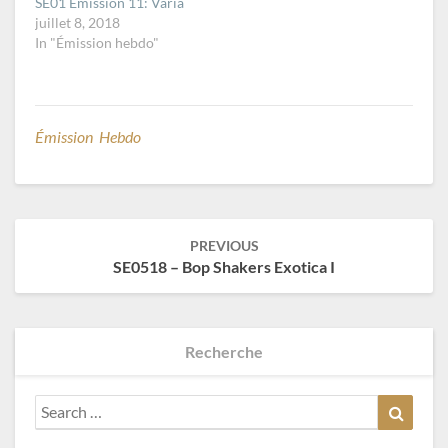
SE01 Émission 11: Varia
juillet 8, 2018
In "Émission hebdo"
Émission Hebdo
Post
PREVIOUS
navigation
SE0518 – Bop Shakers Exotica I
Recherche
Search
Search
for: