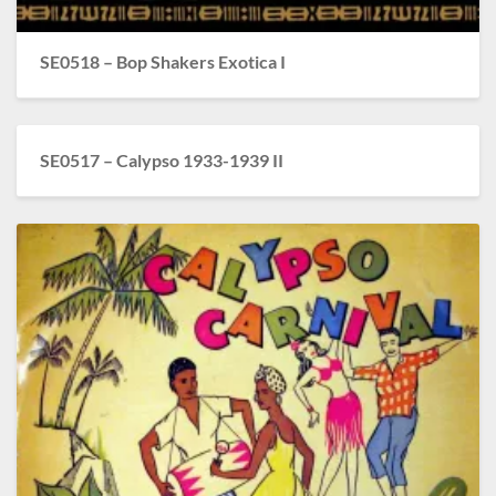
SE0518 – Bop Shakers Exotica I
SE0517 – Calypso 1933-1939 II