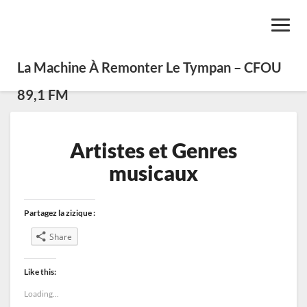
Toggl
Navig
La Machine À Remonter Le Tympan – CFOU
89,1 FM
Artistes
Artistes et Genres
et
Genres
musicaux
musicaux
Partagez la zizique :
Share
Like this:
Loading...