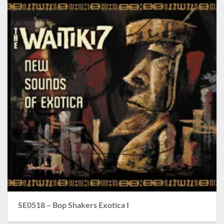
SE0518 – Bop Shakers Exotica I