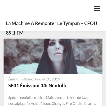
Toggl
Navig
La Machine À Remonter Le Tympan – CFOU
89,1 FM
SE01
Émission Hebdo
/
Janvier 10, 2019
Émission
SE01 Émission 34: Néofolk
34:
Néofolk
Spécial néofolk ce soir… Mais avec un teinte de Jazz
nostalgique/psychédélique: Changes Fire Of Life Charles