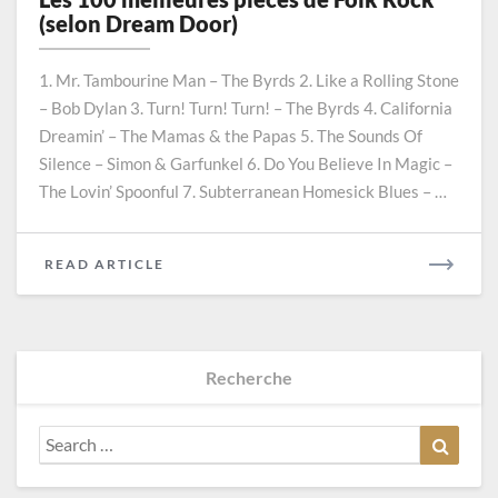
meilleures
(selon Dream Door)
pièces
de
1. Mr. Tambourine Man – The Byrds 2. Like a Rolling Stone
Folk
– Bob Dylan 3. Turn! Turn! Turn! – The Byrds 4. California
Rock
Dreamin’ – The Mamas & the Papas 5. The Sounds Of
(selon
Dream
Silence – Simon & Garfunkel 6. Do You Believe In Magic –
Door)
The Lovin’ Spoonful 7. Subterranean Homesick Blues – …
READ
READ ARTICLE
MORE
Recherche
Search
Search
for: