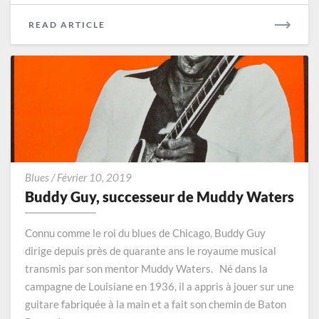
READ
READ ARTICLE
MORE
Buddy
Blues
/
Février 10, 2019
Guy,
Buddy Guy, successeur de Muddy Waters
successeur
de
Connu comme le roi du blues de Chicago, Buddy Guy
Muddy
dirige depuis près de quarante ans le royaume musical
Waters
transmis par son mentor Muddy Waters. Né dans la
campagne de Louisiane en 1936, il a appris à jouer sur une
guitare fabriquée à la main et a fait son chemin de Baton