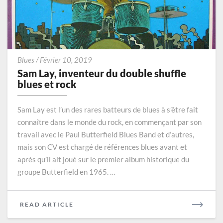
Sam
Blues
/
Février 10, 2019
Lay,
Sam Lay, inventeur du double shuffle
inventeur
blues et rock
du
double
Sam Lay est l’un des rares batteurs de blues à s’être fait
shuffle
connaître dans le monde du rock, en commençant par son
blues
travail avec le Paul Butterfield Blues Band et d’autres,
et
rock
mais son CV est chargé de références blues avant et
après qu’il ait joué sur le premier album historique du
groupe Butterfield en 1965. …
READ
READ ARTICLE
MORE