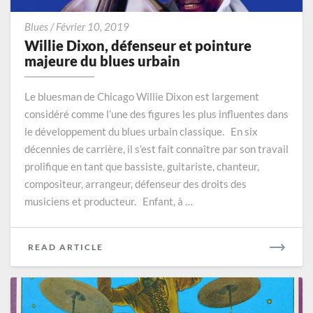
Willie
Blues
/
Février 10, 2019
Dixon,
Willie Dixon, défenseur et pointure
défenseur
majeure du blues urbain
et
pointure
Le bluesman de Chicago Willie Dixon est largement
majeure
considéré comme l’une des figures les plus influentes dans
du
le développement du blues urbain classique. En six
blues
urbain
décennies de carrière, il s’est fait connaître par son travail
prolifique en tant que bassiste, guitariste, chanteur,
compositeur, arrangeur, défenseur des droits des
musiciens et producteur. Enfant, à …
READ
READ ARTICLE
MORE