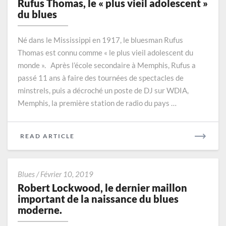
Rufus Thomas, le « plus vieil adolescent »
le
du blues
«
plus
Né dans le Mississippi en 1917, le bluesman Rufus
vieil
Thomas est connu comme « le plus vieil adolescent du
adolescent
monde ». Après l’école secondaire à Memphis, Rufus a
»
du
passé 11 ans à faire des tournées de spectacles de
blues
minstrels, puis a décroché un poste de DJ sur WDIA,
Memphis, la première station de radio du pays …
READ
READ ARTICLE
MORE
Robert
Blues
/
Février 10, 2019
Lockwood,
Robert Lockwood, le dernier maillon
le
important de la naissance du blues
dernier
moderne.
maillon