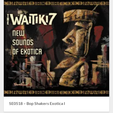
SE0518 – Bop Shakers Exotica I