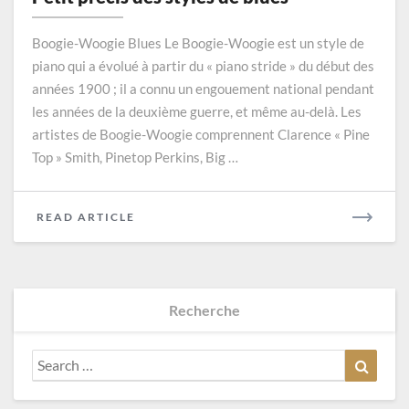
des
styles
Boogie-Woogie Blues Le Boogie-Woogie est un style de
de
piano qui a évolué à partir du « piano stride » du début des
blues
années 1900 ; il a connu un engouement national pendant
les années de la deuxième guerre, et même au-delà. Les
artistes de Boogie-Woogie comprennent Clarence « Pine
Top » Smith, Pinetop Perkins, Big …
READ
READ ARTICLE
MORE
Recherche
Search
Search
for: