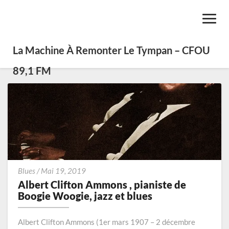
Toggl
Navig
La Machine À Remonter Le Tympan – CFOU
89,1 FM
Albert
Blues
/
Mai 19, 2019
Clifton
Albert Clifton Ammons , pianiste de
Ammons
Boogie Woogie, jazz et blues
,
pianiste
Albert Clifton Ammons (1er mars 1907 – 2 décembre
de