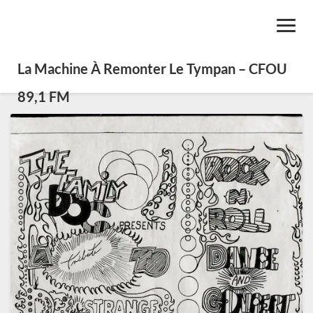
Toggl
Navig
La Machine À Remonter Le Tympan – CFOU
89,1 FM
Décès
de
Mike
Wilhelm,
cofondateur
des
Charlatans,
pionniers
du
psychédélique