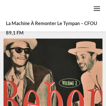
Toggl
Navig
La Machine À Remonter Le Tympan – CFOU
89,1 FM
Le
bebop :
quatre
années
pour
transformer
à
tout
jamais
le
jazz