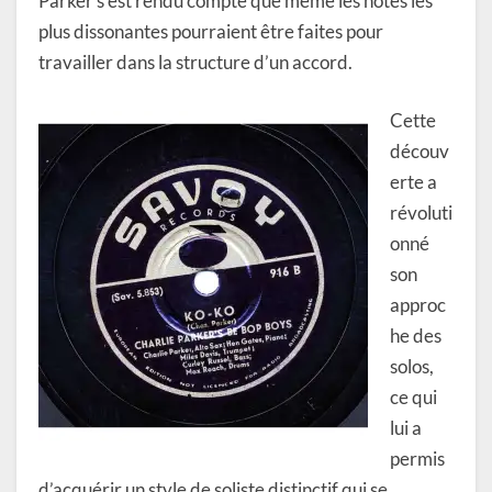
Parker s’est rendu compte que même les notes les
plus dissonantes pourraient être faites pour
travailler dans la structure d’un accord.
Cette
découv
erte a
révoluti
onné
son
approc
he des
solos,
ce qui
lui a
permis
d’acquérir un style de soliste distinctif qui se