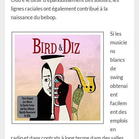
lignes raciales ont également contribué à la
naissance du bebop.
Si les
musicie
ns
blancs
de
swing
obtenai
ent
facilem
ent des
emplois
en
radio et dans contrats à long terme dans des salles