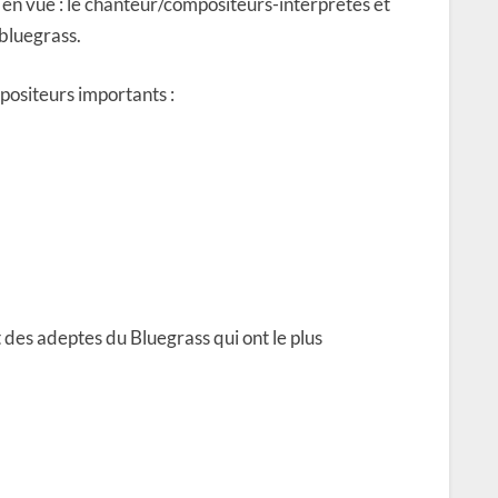
 en vue : le chanteur/compositeurs-interprètes et
 bluegrass.
positeurs importants :
t des adeptes du Bluegrass qui ont le plus