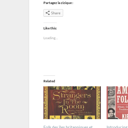
Partagez la zizique :
Share
Like this:
Loading...
Related
Folk des îles britanniques et
Introducing