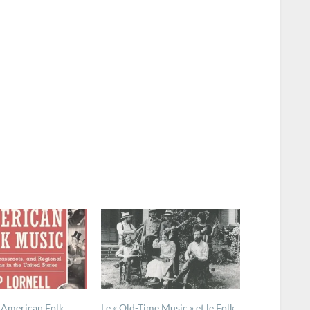
 American Folk
Le « Old-Time Music » et le Folk