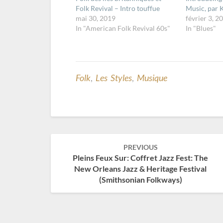
Folk Revival – Intro touffue
Music, par K
mai 30, 2019
février 3, 2
In "American Folk Revival 60s"
In "Blues"
Folk
,
Les Styles
,
Musique
Post
PREVIOUS
navigation
Pleins Feux Sur: Coffret Jazz Fest: The
New Orleans Jazz & Heritage Festival
(Smithsonian Folkways)