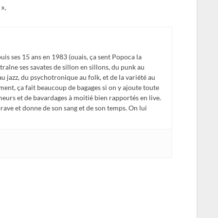
».
is ses 15 ans en 1983 (ouais, ça sent Popoca la
traîne ses savates de sillon en sillons, du punk au
 au jazz, du psychotronique au folk, et de la variété au
ent, ça fait beaucoup de bagages si on y ajoute toute
meurs et de bavardages à moitié bien rapportés en live.
 brave et donne de son sang et de son temps. On lui