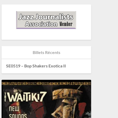
Billets Récents
SE0519 – Bop Shakers Exotica II