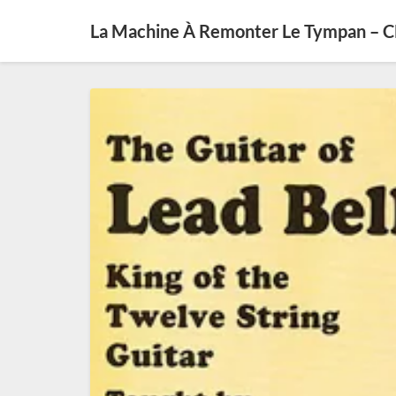
La Machine À Remonter Le Tympan – 
Lead
Belly,
l’étincelle
qui
met
le
feu
aux
poudres
du
Folk
Revival