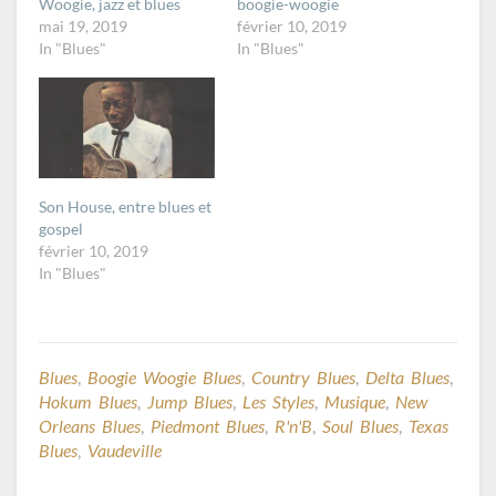
Woogie, jazz et blues
boogie-woogie
mai 19, 2019
février 10, 2019
In "Blues"
In "Blues"
Son House, entre blues et
gospel
février 10, 2019
In "Blues"
Blues
,
Boogie Woogie Blues
,
Country Blues
,
Delta Blues
,
Hokum Blues
,
Jump Blues
,
Les Styles
,
Musique
,
New
Orleans Blues
,
Piedmont Blues
,
R'n'B
,
Soul Blues
,
Texas
Blues
,
Vaudeville