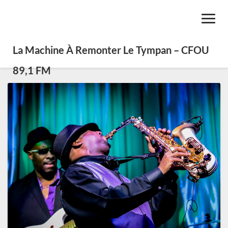
Toggl
Navig
La Machine À Remonter Le Tympan – CFOU
89,1 FM
Petit
précis
des
styles
de
blues