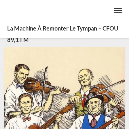
Toggl
Navig
La Machine À Remonter Le Tympan – CFOU
89,1 FM
SE01
Émission
07:
Varia