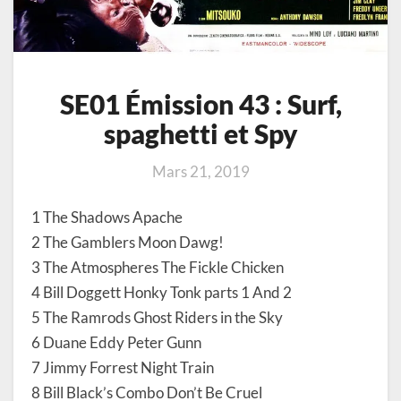
SE01 Émission 43 : Surf,
spaghetti et Spy
Mars 21, 2019
1 The Shadows Apache
2 The Gamblers Moon Dawg!
3 The Atmospheres The Fickle Chicken
4 Bill Doggett Honky Tonk parts 1 And 2
5 The Ramrods Ghost Riders in the Sky
6 Duane Eddy Peter Gunn
7 Jimmy Forrest Night Train
8 Bill Black’s Combo Don’t Be Cruel