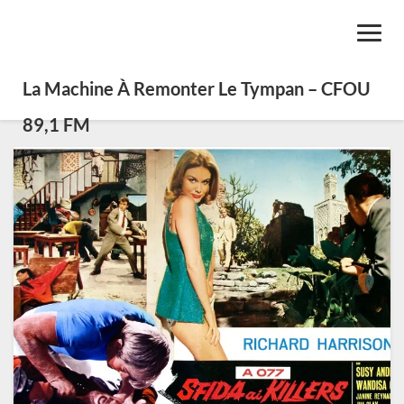
Toggl
Navig
La Machine À Remonter Le Tympan – CFOU
89,1 FM
SE01
Émission
43
:
Surf,
spaghetti
et
Spy