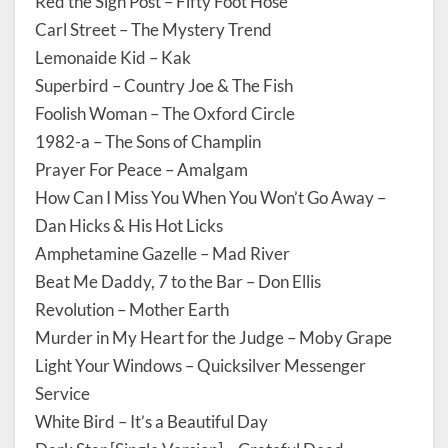
Red the Sign Post – Fifty Foot Hose
Carl Street – The Mystery Trend
Lemonaide Kid – Kak
Superbird – Country Joe & The Fish
Foolish Woman – The Oxford Circle
1982-a – The Sons of Champlin
Prayer For Peace – Amalgam
How Can I Miss You When You Won’t Go Away –
Dan Hicks & His Hot Licks
Amphetamine Gazelle – Mad River
Beat Me Daddy, 7 to the Bar – Don Ellis
Revolution – Mother Earth
Murder in My Heart for the Judge – Moby Grape
Light Your Windows – Quicksilver Messenger
Service
White Bird – It’s a Beautiful Day