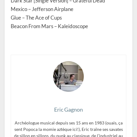
Dark Star [Single Version] – Grateful Dead
Mexico – Jefferson Airplane
Glue – The Ace of Cups
Beacon From Mars – Kaleidoscope
Eric Gagnon
Archéologue musical depuis ses 15 ans en 1983 (ouais, ça
sent Popoca la momie aztèque ici!), Eric traîne ses savates
de sillon en sillons, du punk au classique, de l’industriel au