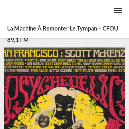
Toggl
Navig
La Machine À Remonter Le Tympan – CFOU
89,1 FM
SE0210
–
San
Francisco
1965-
1970
:
Naissance
et
mort
du
mouvement