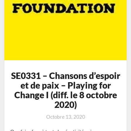
(diff.
le
8
octobre
2020)
SE0331 – Chansons d’espoir
et de paix – Playing for
Change I (diff. le 8 octobre
2020)
Octobre 13, 2020