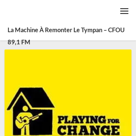
Toggl
Navig
La Machine À Remonter Le Tympan – CFOU
89,1 FM
SE0331
–
Chansons
d’espoir
et
de
paix
–
Playing
for
Change
I