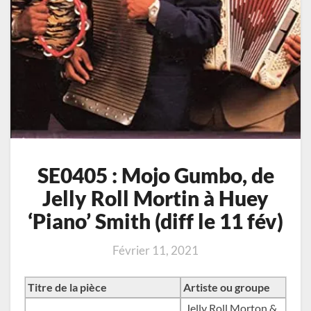
(diff
le
11
fév)
SE0405 : Mojo Gumbo, de
Jelly Roll Mortin à Huey
‘Piano’ Smith (diff le 11 fév)
Février 11, 2021
Titre de la pièce
Artiste ou groupe
Jelly Roll Morton &