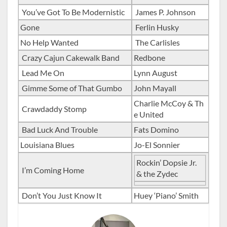
You’ve Got To Be Modernistic
James P. Johnson
Gone
Ferlin Husky
No Help Wanted
The Carlisles
Crazy Cajun Cakewalk Band
Redbone
Lead Me On
Lynn August
Gimme Some of That Gumbo
John Mayall
Charlie McCoy & Th
Crawdaddy Stomp
e United
Bad Luck And Trouble
Fats Domino
Louisiana Blues
Jo-El Sonnier
Rockin’ Dopsie Jr.
I’m Coming Home
& the Zydec
Don’t You Just Know It
Huey ‘Piano’ Smith