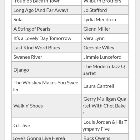
Trouble’s Back in Town
Wilburn Brothers
Long Ago (And Far Away)
Jo Stafford
Sola
Lydia Mendoza
A String of Pearls
Glenn Miller
It’s a Lovely Day Tomorrow
Vera Lynn
Last Kind Word Blues
Geeshie Wiley
Swanee River
Jimmie Lunceford
The Modern Jazz Q
Django
uartet
The Whiskey Makes You Swee
Laura Cantrell
ter
Gerry Mulligan Qua
Walkin’ Shoes
rtet With Chet Bake
r
Louis Jordan & His T
G.I. Jive
ympany Five
Love’s Gonna Live Hereà
Buck Owens