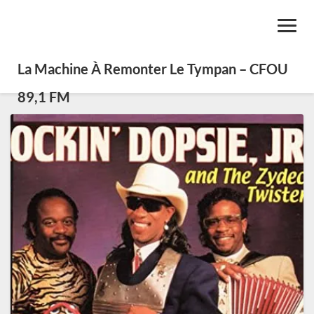
Toggl
Navig
La Machine À Remonter Le Tympan – CFOU
89,1 FM
SE0405
:
Mojo
Gumbo,
de
Jelly
Roll
Mortin
à
Huey
‘Piano’
Smith