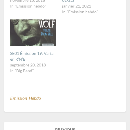
novembre 15, 2018
01-21)
In "Émission hebdo"
janvier 21, 2021
In "Émission hebdo"
SE01 Émission 19: Varia
en R’N’B
septembre 20, 2018
In "Big Band"
Émission Hebdo
Post
PREVIOUS