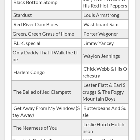
Black Bottom Stomp
His Red Hot Peppers
Stardust
Louis Armstrong
Red River Dam Blues
Washboard Sam
Green, Green Grass of Home
Porter Wagoner
P.L.K. special
Jimmy Yancey
Only Daddy That’ll Walk the Li
Waylon Jennings
ne
Chick Webb & His O
Harlem Congo
rchestra
Lester Flatt & Earl S
The Ballad of Jed Clampett
cruggs & The Foggy
Mountain Boys
Get Away From My Window (S
Butterbeans And Su
tay Away)
sie
Leslie Hutch Hutchi
The Nearness of You
nson