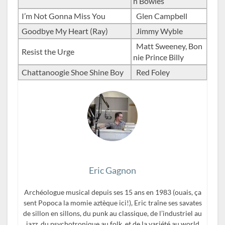
n Bowles
I’m Not Gonna Miss You
Glen Campbell
Goodbye My Heart (Ray)
Jimmy Wyble
Matt Sweeney, Bon
Resist the Urge
nie Prince Billy
Chattanoogie Shoe Shine Boy
Red Foley
Eric Gagnon
Archéologue musical depuis ses 15 ans en 1983 (ouais, ça
sent Popoca la momie aztèque ici!), Eric traîne ses savates
de sillon en sillons, du punk au classique, de l’industriel au
jazz, du psychotronique au folk, et de la variété au world