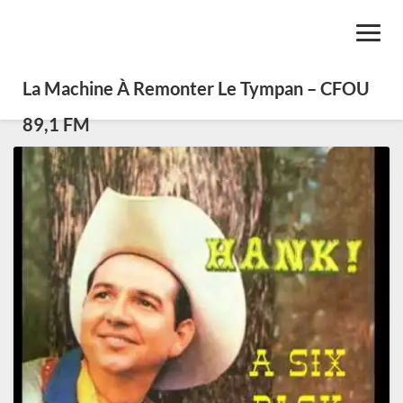
Toggl
Navig
La Machine À Remonter Le Tympan – CFOU
89,1 FM
SE0418
:
Americana
folk
et
country
(diff.
le
27
mai
2021)