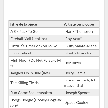
Titre de la pièce
Artiste ou groupe
A Six Pack To Go
Hank Thompson
Fireball Mail (Jenkins)
Roy Acuff
Until It’s Time For You To Go
Buffy Sainte-Marie
In Gloryland
Bunk’s Brass Band
High Noon (Do Not Forsake M
Tex Ritter
e)
Tangled Up in Blue (live)
Jerry Garcia
Rosanne Cash, Joh
The Killing Fields
n Leventhal
Run Come See Jerusalem
Joseph Spence
Boogs Boogie (Cooley-Bogs-W
Spade Cooley
yble)