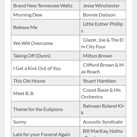
Brand New Tennessee Waltz
Jesse Winchester
Morning Dew
Bonnie Dobson
Little Esther Phillip
Release Me
s
Glazer, Joe & The El
We Will Overcome
m City Four
Taking Off (Dunn)
Milton Brown
Clifford Brown & M
I Get a Kick Out of You
ax Roach
This Ole House
Stuart Hamblen
Count Basie & His
Meet B. B.
Orchestra
Rahsaan Roland Kir
Theme for the Eulipions
k
Sunny
Acoustic Syndicate
Bill MacKay, Natha
Late for your Funeral Again