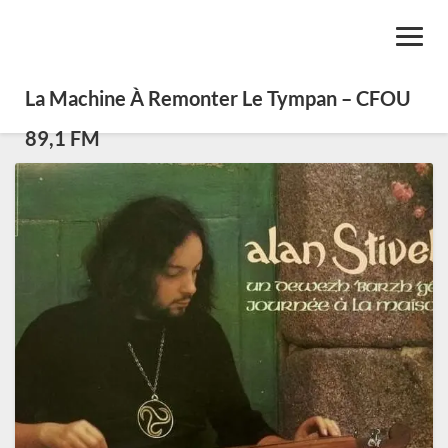
Toggl
Navig
La Machine À Remonter Le Tympan – CFOU
89,1 FM
SE0430-
Renaissance
Folk
franco