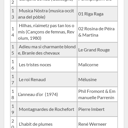
2
1
Musica Nòstra (musica occit
01 Riga Raga
3
ana del pòble)
Hilhas, n’aimetz pas tan los o
1
02 Rosina de Pèira
mis (Cançons de femnas, Rev
4
& Martina
olum, 1980)
1
Adieu ma si charmante blond
Le Grand Rouge
5
e, Branle des chevaux
1
Les tristes noces
Malicorne
6
1
Le roi Renaud
Mélusine
7
1
Phil Fromont & Em
L’anneau d’or (1974)
8
manuelle Parrenin
1
Montagnardes de Rochefort
Pierre Imbert
9
2
L’habit de plumes
René Werneer
0