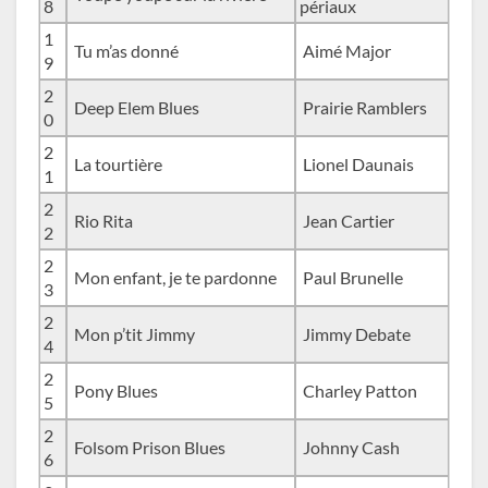
8
périaux
1
Tu m’as donné
Aimé Major
9
2
Deep Elem Blues
Prairie Ramblers
0
2
La tourtière
Lionel Daunais
1
2
Rio Rita
Jean Cartier
2
2
Mon enfant, je te pardonne
Paul Brunelle
3
2
Mon p’tit Jimmy
Jimmy Debate
4
2
Pony Blues
Charley Patton
5
2
Folsom Prison Blues
Johnny Cash
6