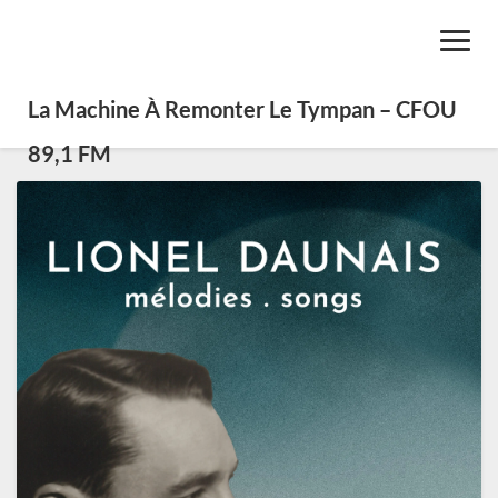
Toggl
Navig
La Machine À Remonter Le Tympan – CFOU
89,1 FM
SE0436
–
Variétés
québécoises
3