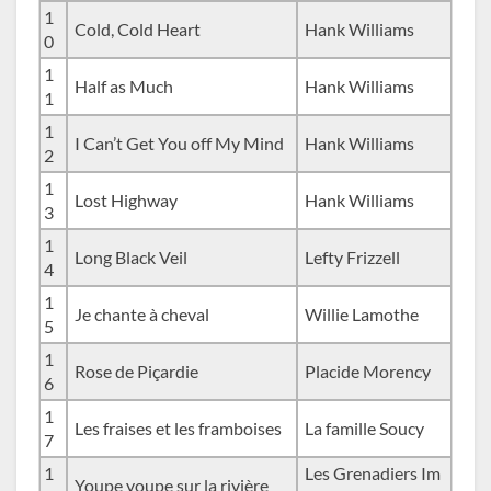
1
Cold, Cold Heart
Hank Williams
0
1
Half as Much
Hank Williams
1
1
I Can’t Get You off My Mind
Hank Williams
2
1
Lost Highway
Hank Williams
3
1
Long Black Veil
Lefty Frizzell
4
1
Je chante à cheval
Willie Lamothe
5
1
Rose de Piçardie
Placide Morency
6
1
Les fraises et les framboises
La famille Soucy
7
1
Les Grenadiers Im
Youpe youpe sur la rivière