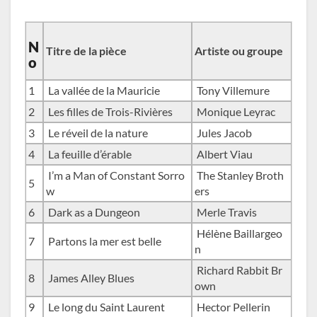
N
Titre de la pièce
Artiste ou groupe
o
1
La vallée de la Mauricie
Tony Villemure
2
Les filles de Trois-Rivières
Monique Leyrac
3
Le réveil de la nature
Jules Jacob
4
La feuille d’érable
Albert Viau
I’m a Man of Constant Sorro
The Stanley Broth
5
w
ers
6
Dark as a Dungeon
Merle Travis
Hélène Baillargeo
7
Partons la mer est belle
n
Richard Rabbit Br
8
James Alley Blues
own
9
Le long du Saint Laurent
Hector Pellerin