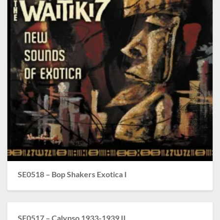
SE0518 – Bop Shakers Exotica I
SE0517 – Calypso 1933-1939 II