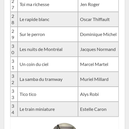
2
Toi ma richesse
Jen Roger
7
2
Le rapide blanc
Oscar Thiffault
8
2
Sur le perron
Dominique Michel
9
3
Les nuits de Montréal
Jacques Normand
0
3
Un coin du ciel
Marcel Martel
1
3
La samba du tramway
Muriel Millard
2
3
Tico tico
Alys Robi
3
3
Le train miniature
Estelle Caron
4