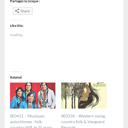
Partagez la zizique :
Share
Like this:
Loading...
Related
SE0411 – Musiques
SE0318 – Western swing,
autochtones : folk,
country folk & Vanguard
country (diff. le 25 mars
Records