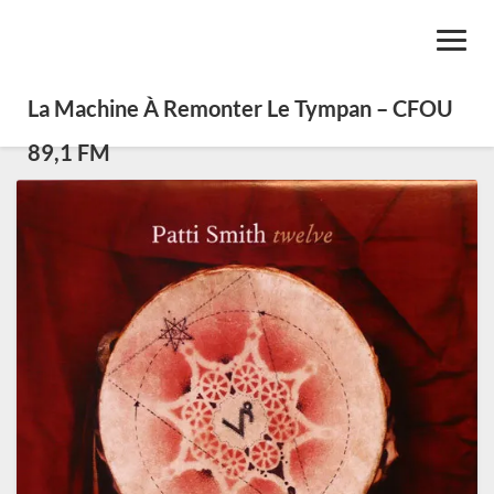
Toggl
Navig
La Machine À Remonter Le Tympan – CFOU
89,1 FM
SE0513
–
Varia
folk
and
country