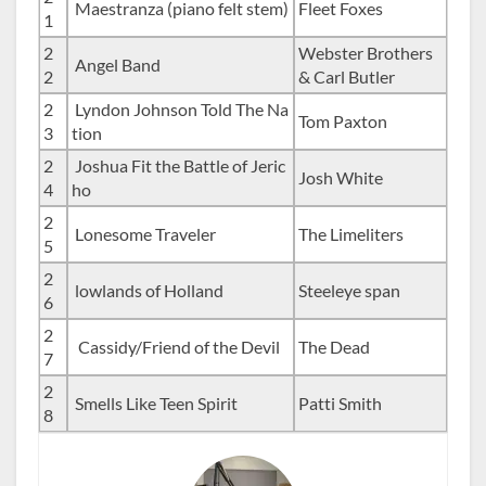
Maestranza (piano felt stem)
Fleet Foxes
1
2
Webster Brothers
Angel Band
2
& Carl Butler
2
Lyndon Johnson Told The Na
Tom Paxton
3
tion
2
Joshua Fit the Battle of Jeric
Josh White
4
ho
2
Lonesome Traveler
The Limeliters
5
2
lowlands of Holland
Steeleye span
6
2
Cassidy/Friend of the Devil
The Dead
7
2
Smells Like Teen Spirit
Patti Smith
8