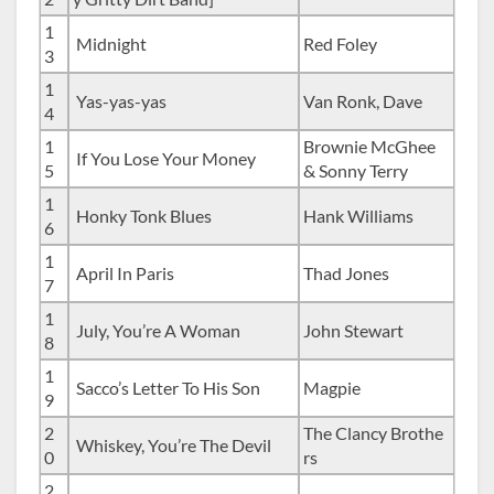
1
Midnight
Red Foley
3
1
Yas-yas-yas
Van Ronk, Dave
4
1
Brownie McGhee
If You Lose Your Money
5
& Sonny Terry
1
Honky Tonk Blues
Hank Williams
6
1
April In Paris
Thad Jones
7
1
July, You’re A Woman
John Stewart
8
1
Sacco’s Letter To His Son
Magpie
9
2
The Clancy Brothe
Whiskey, You’re The Devil
0
rs
2