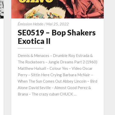
iciens
SE0519
Émission Hebdo
/
Mai 25, 2022
–
SE0519 – Bop Shakers
Bop
Exotica II
chine
Shakers
t
Exotica
fuser
Dennis & Menaces – Drumble Roy Estrada &
II
re
The Rocketeers – Jungle Dreams Part 2 (1960)
ique,
Matthew Halsall – Colour Yes – Video Oscar
tactez-
Perry – Sittin Here Crying Barbara McNair –
us
When The Sun Comes Out Abbey Lincoln – Bird
Alone David Seville – Almost Good Perez &
Brana – The crazy cuban CHUCK …