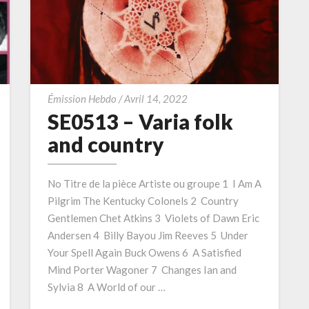
SE0513
Émission Hebdo
/
Avril 14, 2022
–
SE0513 – Varia folk
Varia
and country
folk
and
No Titre de la pièce Artiste ou groupe 1 I Am A
country
Pilgrim The Kentucky Colonels 2 Country
Gentlemen Chet Atkins 3 Violets of Dawn Eric
Andersen 4 Billy Bayou Jim Reeves 5 Under
Your Spell Again Buck Owens 6 A Satisfied
Mind Porter Wagoner 7 Changes Ian and
Sylvia 8 A World of our …