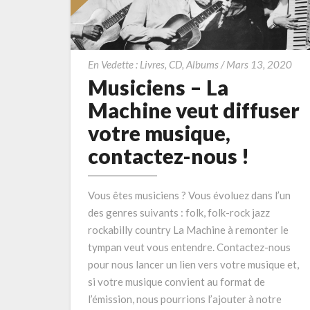
Mus
En Vedette : Livres, CD, Albums
/
Mars 13, 2020
–
Musiciens – La
La
Machine veut diffuser
Ma
votre musique,
veu
contactez-nous !
dif
vot
mus
Vous êtes musiciens ? Vous évoluez dans l’un
con
des genres suivants : folk, folk-rock jazz
no
rockabilly country La Machine à remonter le
!
tympan veut vous entendre. Contactez-nous
pour nous lancer un lien vers votre musique et,
si votre musique convient au format de
l’émission, nous pourrions l’ajouter à notre