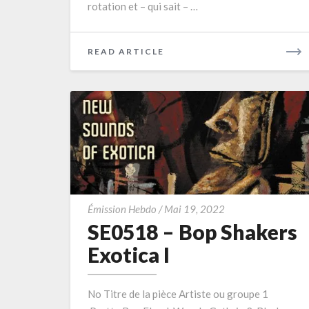
rotation et – qui sait – …
READ
READ ARTICLE
MORE
SE0518
Émission Hebdo
/
Mai 19, 2022
–
SE0518 – Bop Shakers
Bop
Exotica I
Shakers
Exotica
No Titre de la pièce Artiste ou groupe 1
I