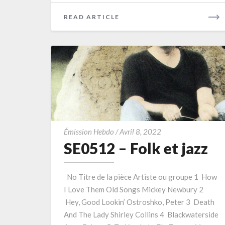
READ
READ ARTICLE
MORE
SE0512
Émission Hebdo
/
Avril 8, 2022
–
SE0512 – Folk et jazz
Folk
et
No Titre de la pièce Artiste ou groupe 1 How
jazz
I Love Them Old Songs Mickey Newbury 2
Hey, Good Lookin’ Ostroshko, Peter 3 Death
And The Lady Shirley Collins 4 Blackwaterside