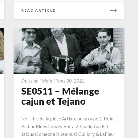
READ
READ ARTICLE
MORE
SE0511
Émission Hebdo
/
Mars 30, 2022
–
SE0511 – Mélange
Mélange
cajun et Tejano
cajun
et
No Titre de la pièce Artiste ou groupe 1 Point
Tejano
Arthur Blues Dewey Balfa 2 Quelqu’un Est
Jalous (Someone is Jealous) Guillory & LaFleur