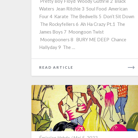
Pretty Boy Floyd Woody Guthrie 2 Black
Waters Jean Ritchie 3 Soul Food American
Four 4 Karate The Bedwells 5 Don’t Sit Down
The Rockyfellers 6 Ah Ha Crazy Pt.1 The
James Boys 7 Moongoon Twist
Moongooners 8 BURY ME DEEP Chance
Hallyday 9 The …
READ
READ ARTICLE
MORE
SE0516
Émission Hebdo
/
Mai 5, 2022