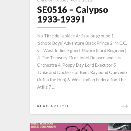
–
SE0516 – Calypso
Calypso
1933-1939 I
1933-
1939
No Titre de la pièce Artiste ou groupe 1
I
School Boys’ Adventure Black Prince 2 M.C.C.
vs. West Indies Egbert Moore (Lord Beginner)
3 The Treasury Fire Lionel Belasco and His
Orchestra 4 Poppy Day Lord Executor 5
Duke and Duchess of Kent Raymond Quevedo
(Atilla the Hun) 6 West Indian Federation The
Atilla 7 …
READ
READ ARTICLE
MORE