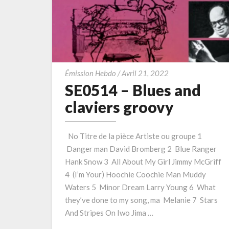
SE0514
Émission Hebdo
/
Avril 21, 2022
–
SE0514 – Blues and
Blues
claviers groovy
and
claviers
No Titre de la pièce Artiste ou groupe 1
groovy
Danger man David Bromberg 2 Blue Ranger
Hank Snow 3 All About My Girl Jimmy McGriff
4 (I’m Your) Hoochie Coochie Man Muddy
Waters 5 Minor Dream Larry Young 6 What
they’ve done to my song, ma Melanie 7 Stars
And Stripes On Iwo Jima …