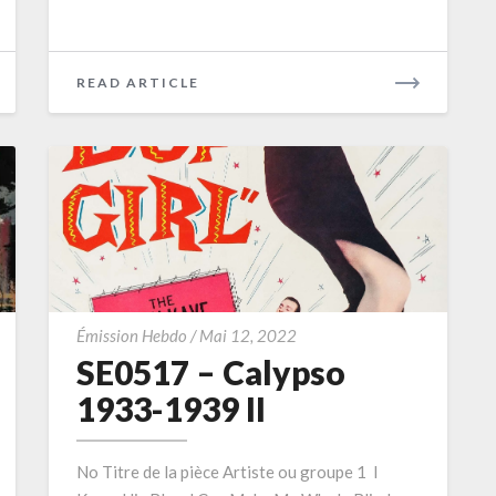
READ
READ ARTICLE
MORE
SE0517
Émission Hebdo
/
Mai 12, 2022
–
SE0517 – Calypso
Calypso
1933-1939 II
1933-
1939
No Titre de la pièce Artiste ou groupe 1 I
II