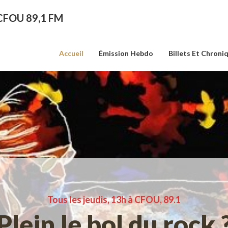
 CFOU 89,1 FM
Accueil
Émission Hebdo
Billets Et Chroni
Tous les jeudis, 13h à CFOU, 89.1
Plein le bol du rock 