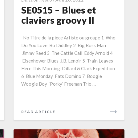
–
SE0515 – Blues et
Blues
claviers groovy II
et
claviers
No Titre de la pièce Artiste ou groupe 1 Who
groovy
Do You Love Bo Diddley 2 Big Boss Man
II
Jimmy Reed 3 The Cattle Call Eddy Arnold 4
Eisenhower Blues J.B. Lenoir 5 Train Leaves
Here This Morning Dillard & Clark Expedition
6 Blue Monday Fats Domino 7 Boogie
Woogie Boy ‘Porky’ Freeman Trio …
READ
READ ARTICLE
MORE