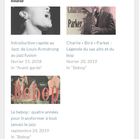
Related
Introduction rapide au
Charlie « Bird » Parker :
Jazz: de Louis Armstrong
Légende du sax alto et du
au jazz fusion
bop
février 15, 2018
février 20, 2019
In "Avant-garde"
In "Bebop"
Le bebop : quatre années
pour transformer à tout
jamais le jazz
septembre 24, 2019
In "Bebop"