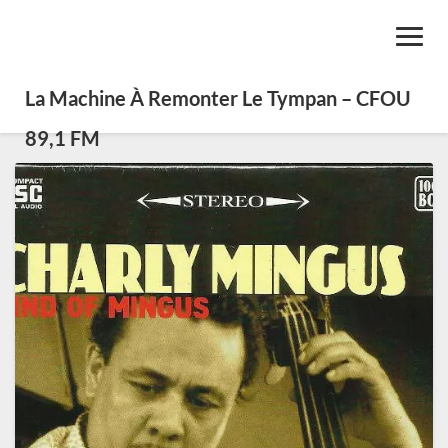
Toggl
Navig
La Machine À Remonter Le Tympan – CFOU
89,1 FM
Charles
Mingus,
double
bassiste,
pianiste,
compositeur
et
chef
d’orchestre.