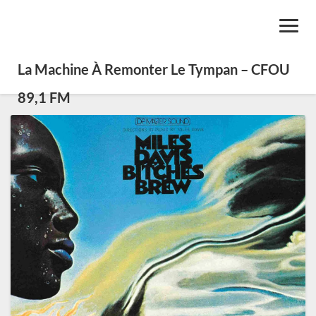
Toggl
Navig
La Machine À Remonter Le Tympan – CFOU
89,1 FM
Le
Fusion
(1969-
1990):
Rock,
Funk
et
Jazz