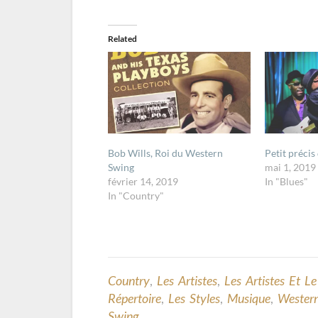
Related
Bob Wills, Roi du Western
Petit précis
Swing
mai 1, 2019
février 14, 2019
In "Blues"
In "Country"
Country
,
Les Artistes
,
Les Artistes Et Le
Répertoire
,
Les Styles
,
Musique
,
Wester
Swing