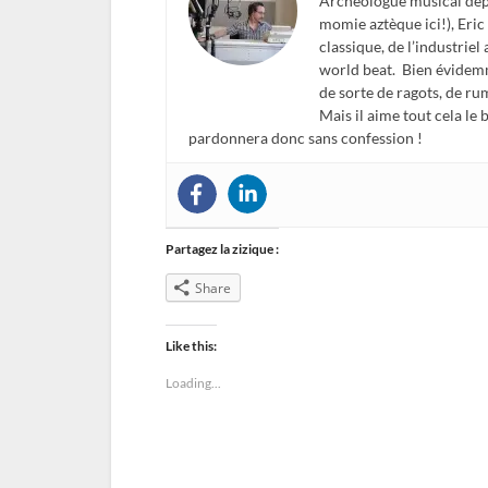
Archéologue musical depu
momie aztèque ici!), Eric 
classique, de l’industriel
world beat. Bien évidemm
de sorte de ragots, de ru
Mais il aime tout cela le
pardonnera donc sans confession !
Partagez la zizique :
Share
Like this:
Loading...