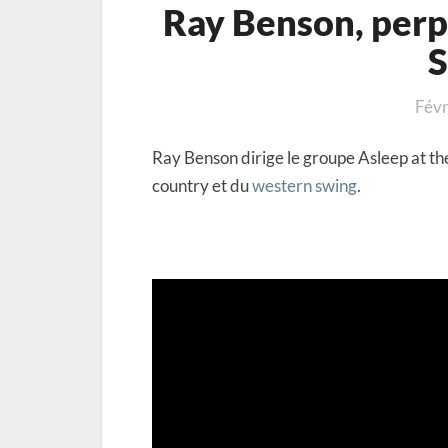
Ray Benson, per
S
Févr
Ray Benson dirige le groupe Asleep at th
country et du
western swing
.