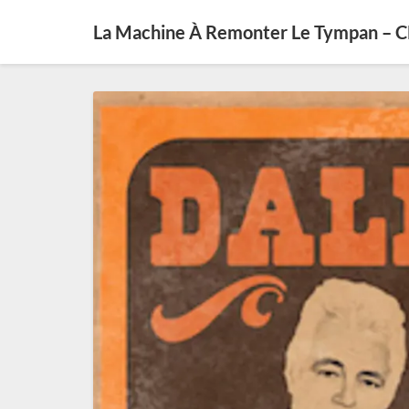
La Machine À Remonter Le Tympan – 
Ray
Benson,
perpétuateur
du
Western
Swing