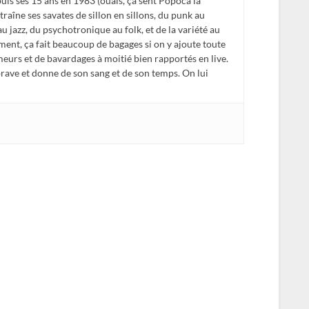
is ses 15 ans en 1983 (ouais, ça sent Popoca la
traîne ses savates de sillon en sillons, du punk au
 au jazz, du psychotronique au folk, et de la variété au
ent, ça fait beaucoup de bagages si on y ajoute toute
meurs et de bavardages à moitié bien rapportés en live.
 brave et donne de son sang et de son temps. On lui