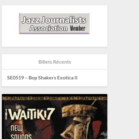
Billets Récents
SE0519 – Bop Shakers Exotica II