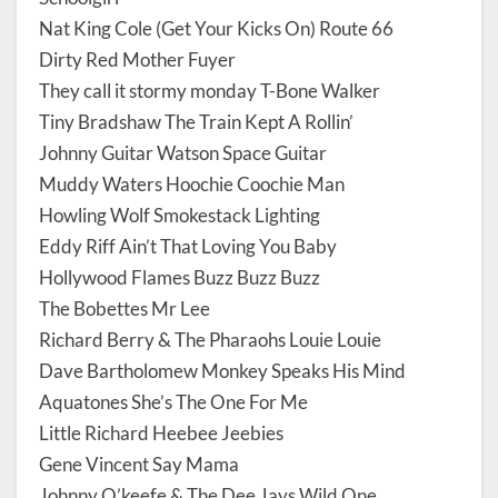
Nat King Cole (Get Your Kicks On) Route 66
Dirty Red Mother Fuyer
They call it stormy monday T-Bone Walker
Tiny Bradshaw The Train Kept A Rollin’
Johnny Guitar Watson Space Guitar
Muddy Waters Hoochie Coochie Man
Howling Wolf Smokestack Lighting
Eddy Riff Ain’t That Loving You Baby
Hollywood Flames Buzz Buzz Buzz
The Bobettes Mr Lee
Richard Berry & The Pharaohs Louie Louie
Dave Bartholomew Monkey Speaks His Mind
Aquatones She’s The One For Me
Little Richard Heebee Jeebies
Gene Vincent Say Mama
Johnny O’keefe & The Dee Jays Wild One