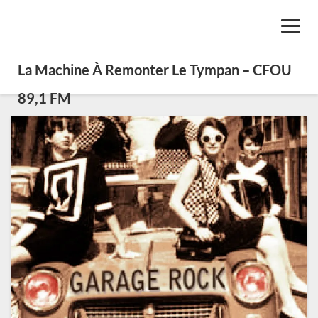
Toggl
Navig
La Machine À Remonter Le Tympan – CFOU
89,1 FM
SE01
Émission
35
:
Roots
du
Rock
Garage