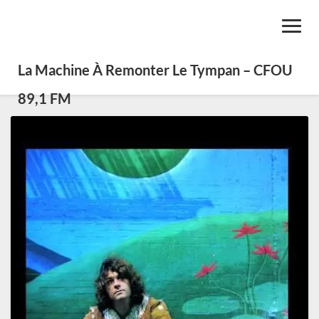
Toggl
Navig
La Machine À Remonter Le Tympan – CFOU
89,1 FM
SE0326
–
Psych
en
folk,
pop
ensoleillée
et
funk
jazz
(diff.
le