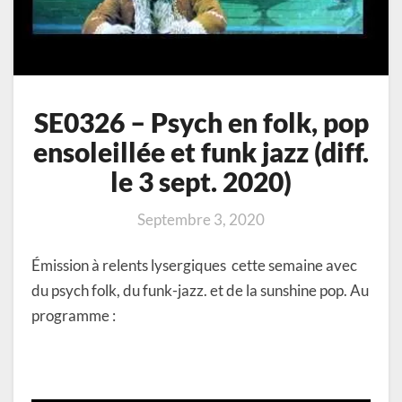
3
sept.
2020)
SE0326 – Psych en folk, pop
ensoleillée et funk jazz (diff.
le 3 sept. 2020)
Septembre 3, 2020
Émission à relents lysergiques cette semaine avec
du psych folk, du funk-jazz. et de la sunshine pop. Au
programme :