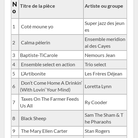
N
Titre de la pièce
Artiste ou groupe
o
Super jazz des jeun
1
Coté moune yo
es
Ensemble meridion
2
Calma pèlerin
al des Cayes
3
Baptiste-TiCarole
Nemours Jean
4
Ensemble select en action
Trio select
5
L’Artibonite
Les Frères Déjean
Don’t Come Home A Drinkin’
6
Loretta Lynn
(With Lovin’ Your Mind)
Taxes On The Farmer Feeds
7
Ry Cooder
Us All
Sam The Sham & T
8
Black Sheep
he Pharaohs
9
The Mary Ellen Carter
Stan Rogers