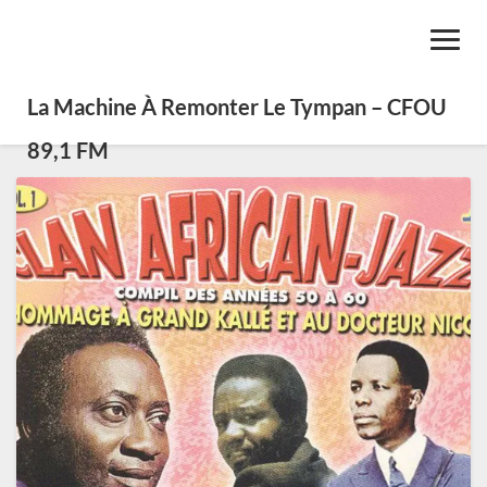
Toggl
Navig
La Machine À Remonter Le Tympan – CFOU
89,1 FM
SE0438
–
Jazz
afrocaribéen,
latin
jazz
et
Haiti