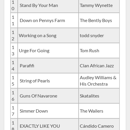
1
Stand By Your Man
Tammy Wynette
0
1
Down on Pennys Farm
The Bently Boys
1
1
Working on a Song
todd snyder
2
1
Urge For Going
Tom Rush
3
1
Parafifi
Clan African Jazz
4
1
Audley Williams &
String of Pearls
5
His Orchestra
1
Guns Of Navarone
Skatalites
6
1
Simmer Down
The Wailers
7
1
EXACTLY LIKE YOU
Cándido Camero
8