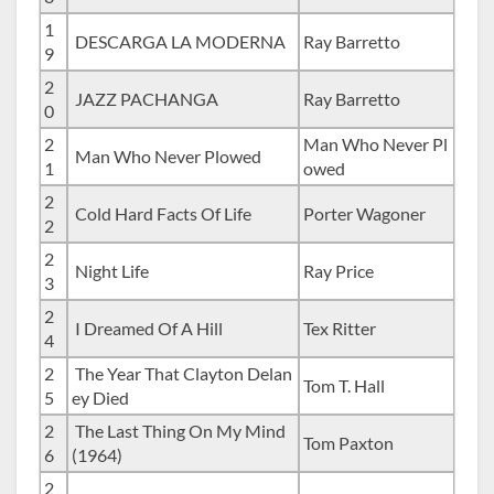
1
DESCARGA LA MODERNA
Ray Barretto
9
2
JAZZ PACHANGA
Ray Barretto
0
2
Man Who Never Pl
Man Who Never Plowed
1
owed
2
Cold Hard Facts Of Life
Porter Wagoner
2
2
Night Life
Ray Price
3
2
I Dreamed Of A Hill
Tex Ritter
4
2
The Year That Clayton Delan
Tom T. Hall
5
ey Died
2
The Last Thing On My Mind
Tom Paxton
6
(1964)
2