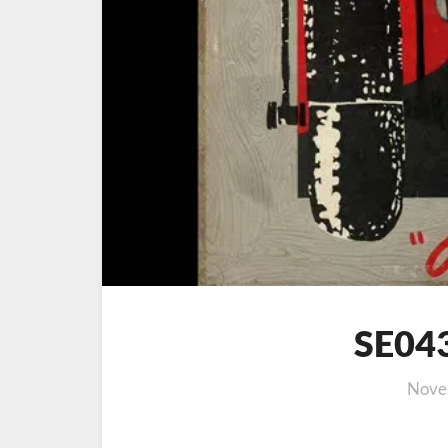
SE043
Nove