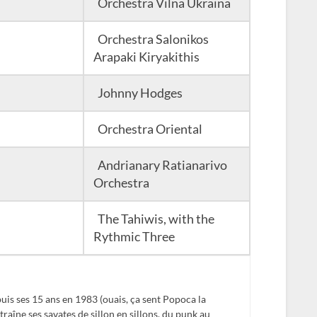
Orchestra Vilna Ukraina
Orchestra Salonikos
Arapaki Kiryakithis
Johnny Hodges
Orchestra Oriental
Andrianary Ratianarivo
Orchestra
The Tahiwis, with the
Rythmic Three
is ses 15 ans en 1983 (ouais, ça sent Popoca la
traîne ses savates de sillon en sillons, du punk au