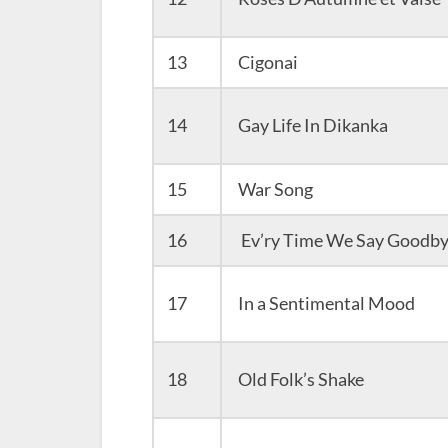
13
Cigonai
14
Gay Life In Dikanka
15
War Song
16
Ev’ry Time We Say Goodb
17
In a Sentimental Mood
18
Old Folk’s Shake