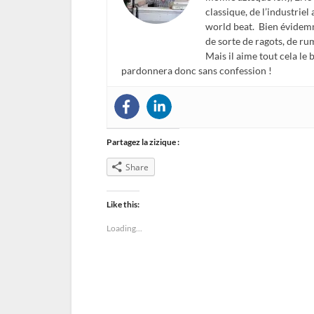
classique, de l’industriel
world beat. Bien évidemm
de sorte de ragots, de ru
Mais il aime tout cela le
pardonnera donc sans confession !
Partagez la zizique :
Share
Like this:
Loading...