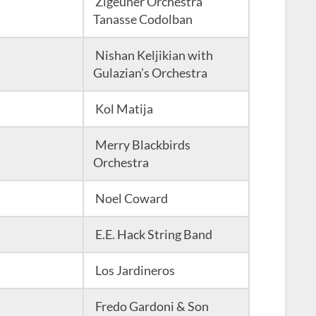
Zigeuner Orchestra
Tanasse Codolban
Nishan Keljikian with
Gulazian’s Orchestra
Kol Matija
Merry Blackbirds
Orchestra
Noel Coward
E.E. Hack String Band
Los Jardineros
Fredo Gardoni & Son