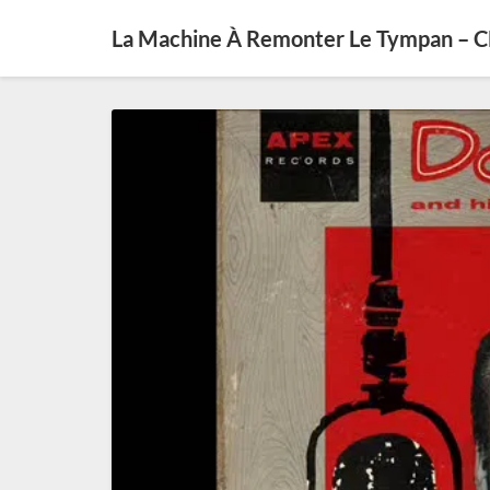
La Machine À Remonter Le Tympan – 
SE0439
–
Varia