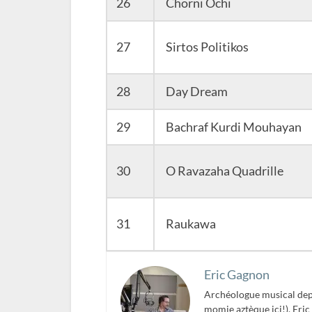
26
Chorni Ochi
27
Sirtos Politikos
28
Day Dream
29
Bachraf Kurdi Mouhayan
30
O Ravazaha Quadrille
31
Raukawa
Eric Gagnon
Archéologue musical depu
momie aztèque ici!), Eric 