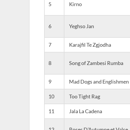
5
Kirno
6
Yeghso Jan
7
Karajfil Te Zgjodha
8
Song of Zambesi Rumba
9
Mad Dogs and Englishmen
10
Too Tight Rag
11
Jala La Cadena
12
Roses D’Autumne et Valse