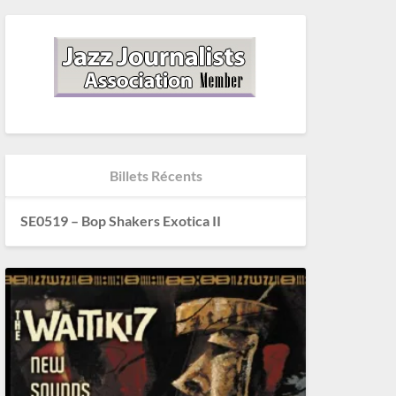
Billets Récents
SE0519 – Bop Shakers Exotica II