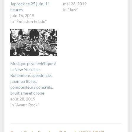
Japrock ce 25 juin, 11
mai 23, 2019
heures
In "Jazz"
juin 16, 2019
In "Émission hebdo"
Musique psychédélique à
la New Yorkaise :
Bohémiens speednicks,
jazzmen libres,
compositeurs concrets,
bruitisme et drone
août 28, 2019
In "Avant-Rock"