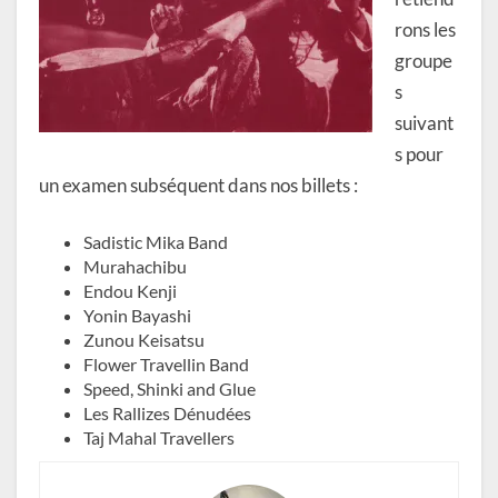
rons les
groupe
s
suivant
s pour
un examen subséquent dans nos billets :
Sadistic Mika Band
Murahachibu
Endou Kenji
Yonin Bayashi
Zunou Keisatsu
Flower Travellin Band
Speed, Shinki and Glue
Les Rallizes Dénudées
Taj Mahal Travellers