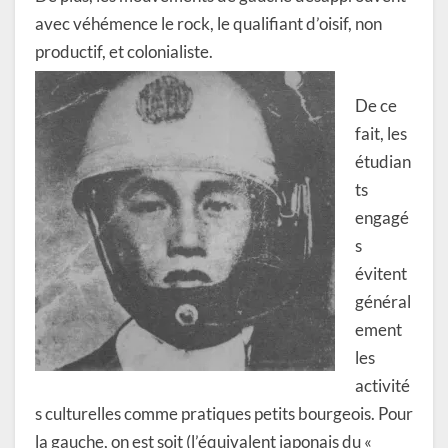
avec véhémence le rock, le qualifiant d’oisif, non
productif, et colonialiste.
De ce
fait, les
étudian
ts
engagé
s
évitent
général
ement
les
activité
s culturelles comme pratiques petits bourgeois. Pour
la gauche, on est soit (l’équivalent japonais du «