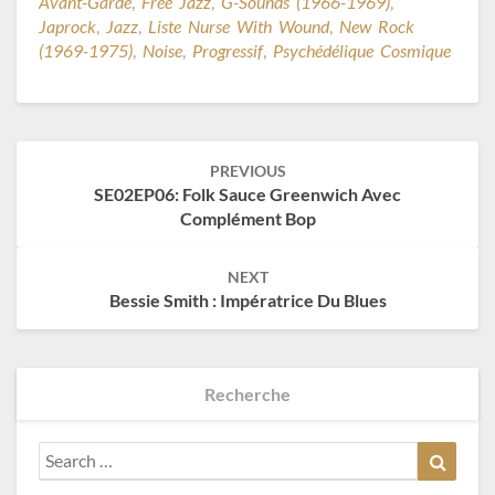
Avant-Garde
,
Free Jazz
,
G-Sounds (1966-1969)
,
Japrock
,
Jazz
,
Liste Nurse With Wound
,
New Rock
(1969-1975)
,
Noise
,
Progressif
,
Psychédélique Cosmique
Post
PREVIOUS
navigation
SE02EP06: Folk Sauce Greenwich Avec
Complément Bop
NEXT
Bessie Smith : Impératrice Du Blues
Recherche
Search
Search
for: