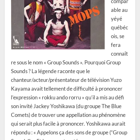
compar
able au
yéyé
québéc
ois, se
fera
connaît
re sous le nom « Group Sounds ». Pourquoi Group
Sounds ? La légende raconte que le
chanteur/acteur/présentateur de télévision Yuzo
Kayama avait tellement de difficulté à prononcer
l’expression « rokku ando rorru » qu’il a mis au défi
son invité Jackey Yoshikawa (du groupe The Blue
Comets) de trouver une appellation au phénomène
qui serait plus facile à prononcer. Yoshikawa aurait
répondu : « Appelons ça des sons de groupe (“Group