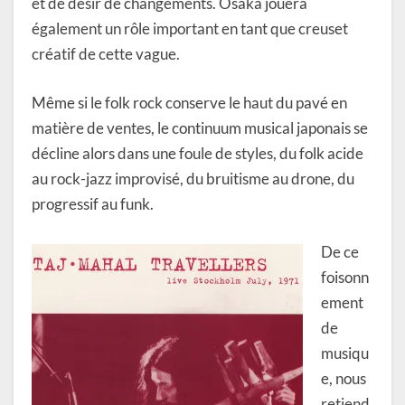
et de désir de changements. Osaka jouera
également un rôle important en tant que creuset
créatif de cette vague.
Même si le folk rock conserve le haut du pavé en
matière de ventes, le continuum musical japonais se
décline alors dans une foule de styles, du folk acide
au rock-jazz improvisé, du bruitisme au drone, du
progressif au funk.
De ce
foisonn
ement
de
musiqu
e, nous
retiend