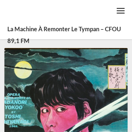
Toggl
Navig
La Machine À Remonter Le Tympan – CFOU
89,1 FM
Tour
d’horizon
du
jazz
et
du
rock
japonais :
1950
à
1975