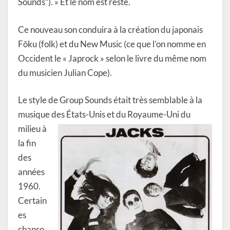
Sounds”). » Et le nom est resté.
Ce nouveau son conduira à la création du japonais
Fōku (folk) et du New Music (ce que l’on nomme en
Occident le « Japrock » selon le livre du même nom
du musicien Julian Cope).
Le style de Group Sounds était très semblable à la
musique des États-Unis et du Royaume-Uni du
milieu
à
la fin
des
années
1960.
Certain
es
chanso