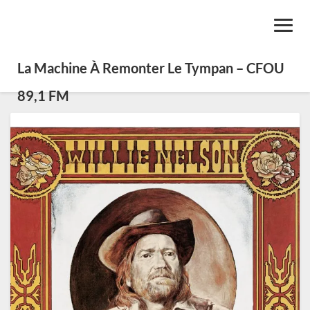
Toggl
Navig
La Machine À Remonter Le Tympan – CFOU
89,1 FM
Willie
Nelson,
poète
de
Nashville
et
interprète
à
la
dure