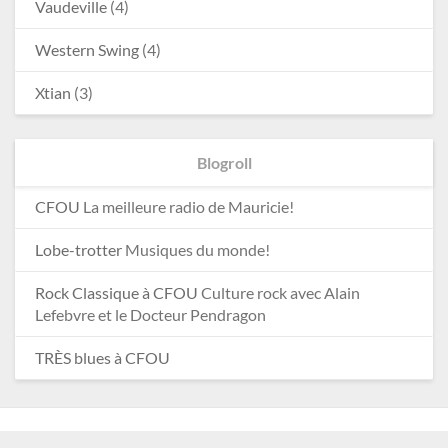
Vaudeville
(4)
Western Swing
(4)
Xtian
(3)
Blogroll
CFOU
La meilleure radio de Mauricie!
Lobe-trotter
Musiques du monde!
Rock Classique à CFOU
Culture rock avec Alain
Lefebvre et le Docteur Pendragon
TRÈS blues à CFOU
© 2026 La Machine à remonter le tympan – CFOU 89,1 FM
-