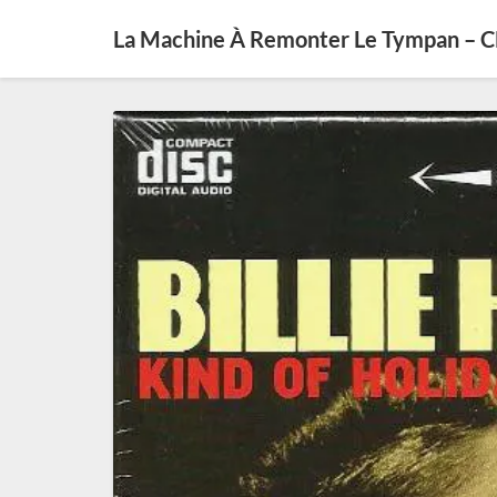
La Machine À Remonter Le Tympan – 
Billie
Holiday :
la
grande
dame
du
jazz