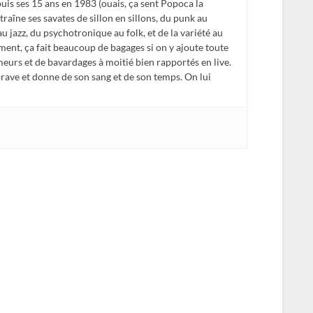
is ses 15 ans en 1983 (ouais, ça sent Popoca la
traîne ses savates de sillon en sillons, du punk au
 au jazz, du psychotronique au folk, et de la variété au
ent, ça fait beaucoup de bagages si on y ajoute toute
meurs et de bavardages à moitié bien rapportés en live.
 brave et donne de son sang et de son temps. On lui