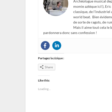
Archéologue musical depu
momie aztèque ici!), Eric 
classique, de l’industriel
world beat. Bien évidemm
de sorte de ragots, de ru
Mais il aime tout cela le
pardonnera donc sans confession !
Partagez la zizique :
Share
Like this:
Loading...