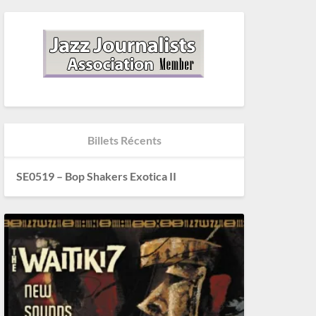
Billets Récents
SE0519 – Bop Shakers Exotica II