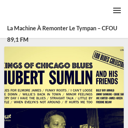
Toggl
Navig
La Machine À Remonter Le Tympan – CFOU
89,1 FM
Hubert
Sumlin,
renfort
d’Howlin
Wolf