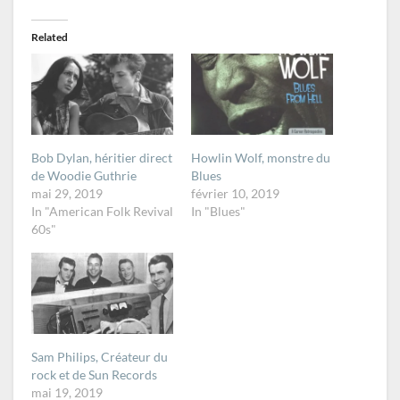
Related
Bob Dylan, héritier direct
Howlin Wolf, monstre du
de Woodie Guthrie
Blues
mai 29, 2019
février 10, 2019
In "American Folk Revival
In "Blues"
60s"
Sam Philips, Créateur du
rock et de Sun Records
mai 19, 2019