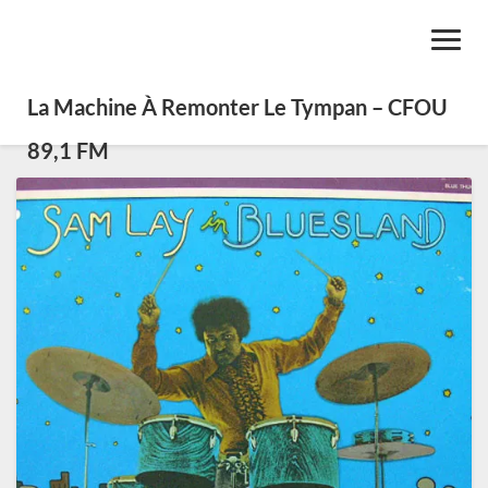
Toggl
Navig
La Machine À Remonter Le Tympan – CFOU
89,1 FM
Sam
Lay,
inventeur
du
double
shuffle
blues
et
rock