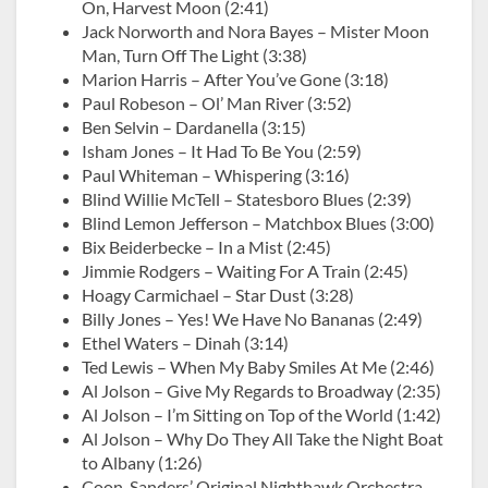
On, Harvest Moon (2:41)
Jack Norworth and Nora Bayes – Mister Moon
Man, Turn Off The Light (3:38)
Marion Harris – After You’ve Gone (3:18)
Paul Robeson – Ol’ Man River (3:52)
Ben Selvin – Dardanella (3:15)
Isham Jones – It Had To Be You (2:59)
Paul Whiteman – Whispering (3:16)
Blind Willie McTell – Statesboro Blues (2:39)
Blind Lemon Jefferson – Matchbox Blues (3:00)
Bix Beiderbecke – In a Mist (2:45)
Jimmie Rodgers – Waiting For A Train (2:45)
Hoagy Carmichael – Star Dust (3:28)
Billy Jones – Yes! We Have No Bananas (2:49)
Ethel Waters – Dinah (3:14)
Ted Lewis – When My Baby Smiles At Me (2:46)
Al Jolson – Give My Regards to Broadway (2:35)
Al Jolson – I’m Sitting on Top of the World (1:42)
Al Jolson – Why Do They All Take the Night Boat
to Albany (1:26)
Coon-Sanders’ Original Nighthawk Orchestra –