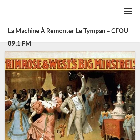
Toggl
Navig
La Machine À Remonter Le Tympan – CFOU
89,1 FM
SE0207:
Plaisir
pour
les
126
ans
et
moins
–
Jazz,
Blues
et